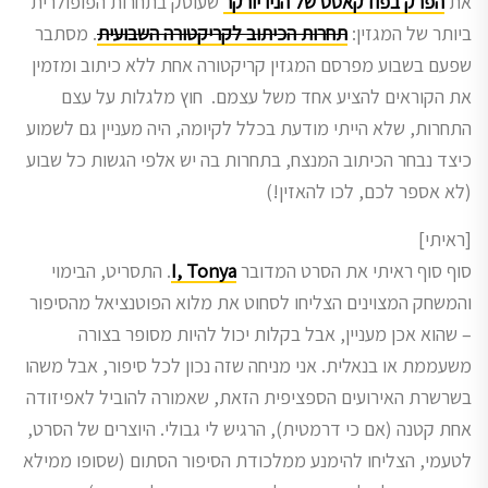
את
הפרק בפודקאסט של הניו יורקר
שעוסק בתחרות הפופולרית
ביותר של המגזין:
תחרות הכיתוב לקריקטורה השבועית
. מסתבר
שפעם בשבוע מפרסם המגזין קריקטורה אחת ללא כיתוב ומזמין
את הקוראים להציע אחד משל עצמם. חוץ מלגלות על עצם
התחרות, שלא הייתי מודעת בכלל לקיומה, היה מעניין גם לשמוע
כיצד נבחר הכיתוב המנצח, בתחרות בה יש אלפי הגשות כל שבוע
(לא אספר לכם, לכו להאזין!)
[ראיתי]
סוף סוף ראיתי את הסרט המדובר
I, Tonya
. התסריט, הבימוי
והמשחק המצוינים הצליחו לסחוט את מלוא הפוטנציאל מהסיפור
– שהוא אכן מעניין, אבל בקלות יכול להיות מסופר בצורה
משעממת או בנאלית. אני מניחה שזה נכון לכל סיפור, אבל משהו
בשרשרת האירועים הספציפית הזאת, שאמורה להוביל לאפיזודה
אחת קטנה (אם כי דרמטית), הרגיש לי גבולי. היוצרים של הסרט,
לטעמי, הצליחו להימנע ממלכודת הסיפור הסתום (שסופו ממילא