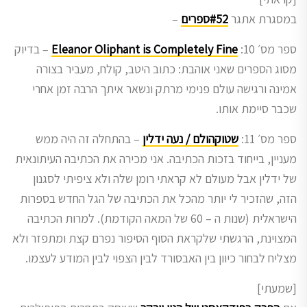
במסגרת אתגר
#52ספרים
–
ספר מס׳ 10:
Eleanor Oliphant is Completely Fine
– בדיוק
מסוג הספרים שאני אוהבת: כתוב היטב, קולח, מעביר בצורה
אמינה ורגישה עולם פנימי מרתק ונשאר איתך הרבה זמן אחרי
שכבר סיימת אותו.
ספר מס׳ 11:
שטוקהולם / נעה ידלין
– בהתחלה זה היה ממש
מעניין, בייחוד בזכות הכתיבה. אני מכירה את הכתיבה העיתונאית
של ידלין אבל מעולם לא קראתי רומן שלה ולא ציפיתי לסגנון
הזה, שהזכיר לי יותר מהכל את הכתיבה של הגל החדש בספרות
הישראלית (שנות ה – 60 של המאה הקודמת). למרות הכתיבה
המצוינת, הרגשתי שלקראת הסוף הסיפור נפרם קצת ומתפזר ולא
מצליח לבחור כיוון בין האבסורד לבין הצפוי לבין המודע לעצמו.
[שמעתי]