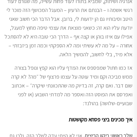
אנרגיה ושיתוק, שמביא בתורו לעוד פחות עשייה, מה שגורם לעוד
רגשי אשמה ו – הבנתם את הרעיון – המעגל המכושף הזה מוכר לי
היטב וסיבותיו גם הן ידועות לי, ברובן. אבל הדבר הכי חשוב שאני
יודעת עליו הוא זה: כשאני מוצאת את עצמי טיפה מחוץ למעגל,
אפילו עם איזו בוהן או קצה אף – הדרך הכי טובה היא לא להסתכל
אחורה – על מה לא עשיתי ומה לא הספקתי וכמה זמן ביזבזתי –
אלא מיד, בלי לחשוב, להמשיך הלאה.
אז כמו חתול שמפספס את המדף עליו הוא קפץ ונופל בצורה
ממש מביכה וקם ומיד עוטה על עצמו פרצוף של ״מה? לא קרה
שום דבר. ואם קרה, זה בדיוק מה שהתכוונתי שיקרה״ – אכתוב
ואפרסם את הפוסט הזה ואספר מה למדתי השבוע (או לפני
שבועיים-שלושה) בהולנד:
איך מכינים ביצי פסחא מקושטות
שלב ראשון: ריקון הביצים.
אני לא הייתי עדה לשלב הזה, ולכן גם