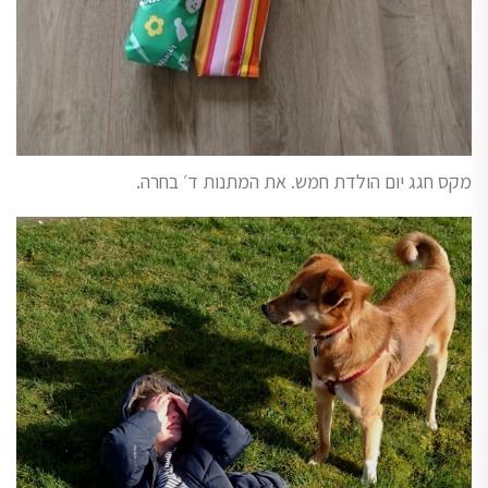
מקס חגג יום הולדת חמש. את המתנות ד׳ בחרה.