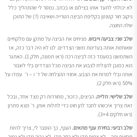
לא יכולתי לתעד אותו בצילום או בכתב. נמסר לי שהתהליך כלל
ניקוב חור קטנטן בקליפת הביצה הטרייה ושאיבה (?) של התוכן
שלה החוצה.
שלב שני: צביעה וייבוש.
מניחים את הביצה על מתקן עם מלקחיים
שאוחזות אותה בעדינות משני הצדדים. לנו לא היה דבר כזה, אז
השתמשנו במעמד כזה לביצה רכה (ראו תמונה, חלק 1). האתגר
הוא כמובן להצליח לצבוע את הביצה מכל הצדדים בלי לשבור
אותה ובלי למרוח את הצבע. אחוזי ההצלחה של ד׳ ו – ר׳ עמדו על
50% (ראו חלק 2).
שלב שלישי: תלייה.
הביצים, כזכור, מחוררות רק מצד אחד, ובכל
זאת צריך איכשהו לחבר להן חוט כדי לתלות אותן. ר׳ מצא פתרון
(ראו חלקים 3+4).
שלב רביעי: בחירת ענף מתאים.
הענף, כך הוסבר לי, צריך להיות
מסועף יפה – לא צפוף מדי ולא רחב מדי, לא גבוה מדי ולא נמוך