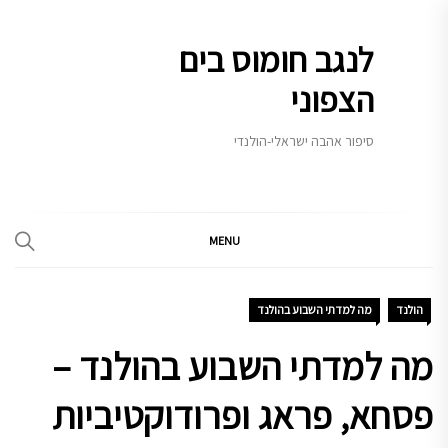
Ski
t
לנגב חומוס בים
conten
הצפוני
סיפור אהבה ישראלי-הולנדי
MENU
הולנד
מה למדתי השבוע בהולנד
מה למדתי השבוע בהולנד –
פסחא, פראג ופרודוקטיביות