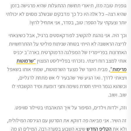
גופנית טובה מזו, תיאורי תחושת ההתעלות שהיא מרגישה בזמן
שהיא רצה– כל אלה היו כל כך מדבקים שבשלב מסוים לא יכולתי
יותר וצעקתי על הספר: טוב, בסדר, אני אתחיל לרוץ!
וכך היה. אני נוהגת להקשיב לפודקאסטים ברגיל, אבל כשיצאתי
לריצה הראשונה לא הייתי בטוחה שניתוח פוליטי על ההתרחשויות
האחרונות בפריימריז של המפלגה הדמוקרטית בארה״ב יכניס
אותי למצב רוח ריצתי. נזכרתי בפלייליסט המצוין
״שרמוטות
מרימות״
, מבית היוצר של מצעד השרמוטות, שמתי אותו בשאפל
ויצאתי לדרך. ואז הגיע שיר שהבעיר לי אש מתחת לרגליים,
וכשהוא נגמר הייתי חסרת נשימה וחצי דומעת ומיד הקשבתי לו
שוב. ושוב.
וזה, ילדות וילדים, הסיפור על איך התאהבתי בטיילור סוויפט.
זה השיר. אני מביאה פה דווקא את הסרטון עם הגירסה המילולית,
ולא את
הקליפ החדש
שיצא השבוע בסערה רבה. המילים הן מה