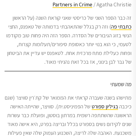
Partners in Crime
/ Agatha Christie
זה כבר הספר השני של כריסטי שאני קוראת השנה (על הראשון
כתבתי פה
) וזה רק בגלל שהתאהבתי בדמותה של טאפנס, החצי
הנשי בזוג הגיבורים של הסדרה. הספר הזה היה פחות טוב מקודמו
לטעמי, כי הוא בנוי יותר כאסופת סיפורים/תעלומות קצרות,
ופחות כעלילת מתח מרכזית אחת. לטאפנס יש עדיין את הביטחון
של גבר לבן בינוני, אז בכל זאת נהניתי מאוד.
מה שמעתי
מתישהו בשנה שעברה קראתי את הממואר של קת׳רין סוויצר (שגם
כיכבה
בגיליון ספורט
של הפמיניסט.ית). סוויצר, שהייתה האישה
הראשונה שהשתתפה רשמית במרתון בוסטון, ופועלת כבר עשרות
שנים לקידום נשים בספורט בכלל ובריצה בפרט, היא אישה מאוד
משכנעת. האהבה שלה לריצה, השכנוע העמוק שלה שאין פעילות