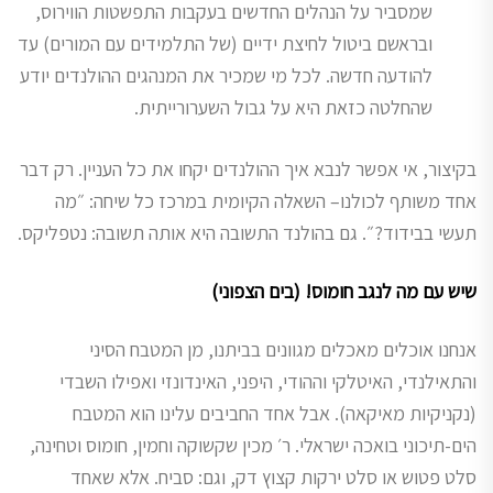
שמסביר על הנהלים החדשים בעקבות התפשטות הווירוס,
ובראשם ביטול לחיצת ידיים (של התלמידים עם המורים) עד
להודעה חדשה. לכל מי שמכיר את המנהגים ההולנדים יודע
שהחלטה כזאת היא על גבול השערורייתית.
בקיצור, אי אפשר לנבא איך ההולנדים יקחו את כל העניין. רק דבר
אחד משותף לכולנו– השאלה הקיומית במרכז כל שיחה: ״מה
תעשי בבידוד?״. גם בהולנד התשובה היא אותה תשובה: נטפליקס.
שיש עם מה לנגב חומוס! (בים הצפוני)
אנחנו אוכלים מאכלים מגוונים בביתנו, מן המטבח הסיני
והתאילנדי, האיטלקי וההודי, היפני, האינדונזי ואפילו השבדי
(נקניקיות מאיקאה). אבל אחד החביבים עלינו הוא המטבח
הים-תיכוני בואכה ישראלי. ר׳ מכין שקשוקה וחמין, חומוס וטחינה,
סלט פטוש או סלט ירקות קצוץ דק, וגם: סביח. אלא שאחד