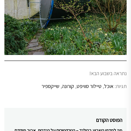
נתראה בשבוע הבא!
תגיות:
אוכל
,
טיילור סוויפט
,
קורונה
,
שייקספיר
ניווט
הפוסט הקודם
מה למדתי השבוע בהולנד – הטרקטורים על הגדרות, אביב מוקדם