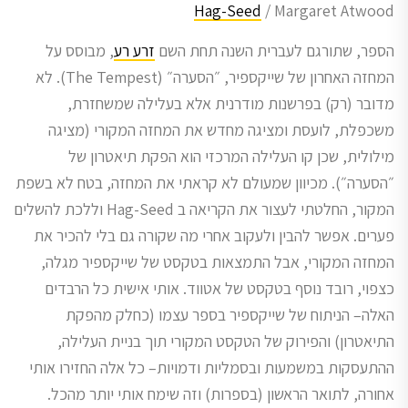
Hag-Seed
/ Margaret Atwood
הספר, שתורגם לעברית השנה תחת השם
זרע רע
, מבוסס על
המחזה האחרון של שייקספיר, ״הסערה״ (The Tempest). לא
מדובר (רק) בפרשנות מודרנית אלא בעלילה שמשחזרת,
משכפלת, לועסת ומציגה מחדש את המחזה המקורי (מציגה
מילולית, שכן קו העלילה המרכזי הוא הפקת תיאטרון של
״הסערה״). מכיוון שמעולם לא קראתי את המחזה, בטח לא בשפת
המקור, החלטתי לעצור את הקריאה ב Hag-Seed וללכת להשלים
פערים. אפשר להבין ולעקוב אחרי מה שקורה גם בלי להכיר את
המחזה המקורי, אבל התמצאות בטקסט של שייקספיר מגלה,
כצפוי, רובד נוסף בטקסט של אטווד. אותי אישית כל הרבדים
האלה– הניתוח של שייקספיר בספר עצמו (כחלק מהפקת
התיאטרון) והפירוק של הטקסט המקורי תוך בניית העלילה,
ההתעסקות במשמעות ובסמליות ודמויות– כל אלה החזירו אותי
אחורה, לתואר הראשון (בספרות) וזה שימח אותי יותר מהכל.