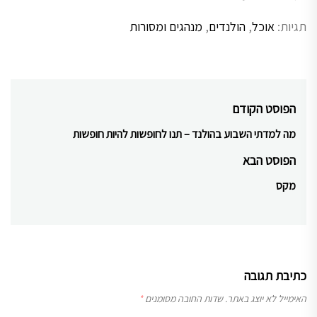
תגיות:
אוכל
,
הולנדים
,
מנהגים ומסורות
ניווט
הפוסט הקודם
מה למדתי השבוע בהולנד – תנו לחופשות להיות חופשות
Previous
post:
הפוסט הבא
מקס
Next
post:
כתיבת תגובה
האימייל לא יוצג באתר.
שדות החובה מסומנים
*