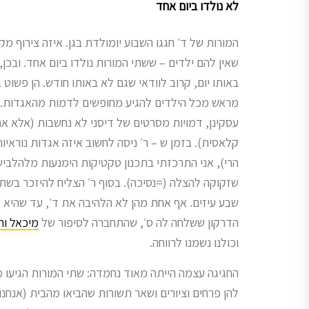
לא נולדו ביום אחד
המורות של ד׳ חגגו השבוע יומולדת בגן. איזה צירוף מקר
שאין להם ילדים – ששתי המורות נולדו ביום אחד. ובכן,
באותו יום, קרוב לוודאי שגם לא באותו חודש. הן פשוט 
מראש מכל הילדים להגיע מחופשים לדמות מהאגדות. מ
עסקינן, דמויות מסרטים של דיסני לא נחשבות (אלא א
קלאסית). בזמן ש – ר׳ ניסה לחשוב איזה אגדות נוראיות 
הרי), אני התרכזתי בתכנון טקטיקות הימנעות מלהלבי
שזקוקה להצלה (=נסיכה). בסוף ר׳ הצליח להיזכר בשתי
שבע עיזים. אף אחת מהן לא הלהיבה את ד׳, עד שהיא
הדרקון ששלחה לה ס׳, שהתחברה לסיפור של
מיכאל וה
וכולנו נשמנו לרווחה.
החגיגה עצמה הייתה מאוד נחמדה: שתי המורות הגיעו מ
להן פרחים וציורים ושאר תשורות שהביאו מהבית (אנחנו 