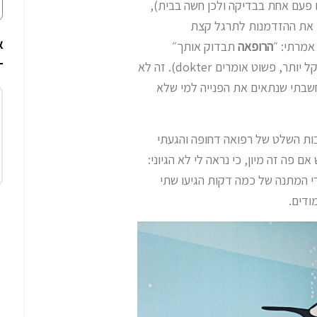
ם פעם אחת בבדיקה ולכן חשה בבית),
י את ההזדמנות לתרגל קצת
א
אמרתי: ״
הרופאה
תבדוק אותך״
תסתכל״ וכו׳ (בהולנדית זה קל יותר, פשוט אומרים dokter). זה לא
חשבתי שנתאים את הפנייה למי שלא
בות השלט של רפואה דחופה והגעתי
ה זה מיון, כי נראה לי לא הגיוני:
רי המתנה של כמה דקות הגיעו שתי
ודים.