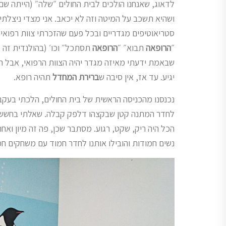
לדאוג, שאנחנו הולכים לבית החולים ״שלה״ (הייתה ש
ושהיא תשכב על המיטה וזה לא יכאב. אני מצדי ניצלת
סטריאוטיפים מגדריים ובכל פעם שהזכרתי צוות רפואי 
״
הרופאה
תבוא״ ״
הרופאה
שבאמת ידעתי מאיזה מגדר יהיה הצוות הרפואי, אבל 
יגיע. עד אז, אין סיבה ש
ברירת המחדל
תהיה רופא.
נכנסנו מהכניסה הראשית של בית החולים, הלכתי בעק
לחדר המתנה קטן שבקצהו דלפק קבלה. שאלתי בחשש אם פ
הכל היה ריק, שקט, רגוע. מסתבר שכן, פה זה מיון ואח
נשים חמודות והובילו אותנו לחדר חמוד עם משחקים חמ