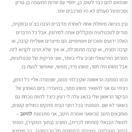
שנמאס להם כבר לטוס; כן, יחסיי עם שדות התעופה בן-גוריון
וסכיפהול מעולם לא היו מורכבים יותר.
ובין פגישה מיוחלת אחת לאחרת מדברים הרבה בצ'ט ובסקייפ,
מודים לטכנולוגיה ומקללים אותה לסירוגין. אבל כל הדברים
האלה ידועים ומוכרים ויומיומיים. הם מייצרים אשליית קרבה, או
קרבה זמנית, או קרבה מתסכלת, או איך שלא תרצו לקרוא לזה.
המרחב הוירטואלי חביב עליי ביותר, ואני פריקית של טכנולוגיות,
אבל משהו היה חסר, משהו פיזי, ממשי, שאפשר לגעת בו.
וכמו המתנה הראשונה שקיבלתי ממנו, שצמודה אליי כל הזמן,
רציתי גם אני להשאיר משהו ממני, בהיעדרי. ביום האחרון של
הביקור הראשון שלי בהאג עלה לי רעיון כיצד להיות נוכחת גם
כשאני לא שם. הטמנתי בכל רחבי הבית פתקים כחולים קטנים,
מוחבאים היטב (וכשאני אומרת היטב, אני מתכוונת
להיטב
–
למשל: הבנאלי (מתחת לכרית), החביב (בתוך המקרר), המוזר
(בתוך הנעליים), היצירתי (בתחתית סל הכביסה)) , כך שימצא