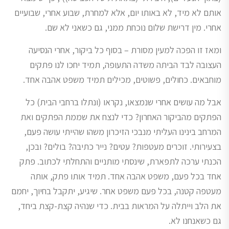
אותם לא מיד, לא באותו יום, אלא למחרת, שבוע אחרי, שבועיים
אחרי. מין דרישת שלום נוכחת ממני, גם כשאני לא שם.
ומאז זו הפכה למעין מסורת – בסוף כל ביקור, אחרי הנסיעה
העצובה לבד הביתה משדה התעופה, תמיד יחכו לנו פתקים
מוחבאים. כחולים, פשוטים, מכילים תמיד משפט אהבה אחד.
אבל מה עושים אחרי שנמצאו, נקראו (ונתלו ברחבי הבית) כל
הפתקים מהביקור האחרון? כדי לנצח את שממת הפתקים ואת
המרחב בינינו העליתי מנבכי הזיכרון משהו שהייתי עושה פעם,
בצעירותי. זוכרים מעטפות? עטים? נייר כתיבה? בולים? ובכן,
הכנתי ערכה לתפארת, שינסתי מותניים והתחלתי לכתוב. פתק
אחד בכל פעם, משפט אהבה אחד. תמיד אותו פתק, אותה
מעטפה קטנה, בכל פעם משפט אחר. שיגיע, יתקבל בחיוך, יחמם
את הלב וייתלה על המראות בבית. כדי שנהיה קצת-קצת ביחד,
גם כשאנחנו לא.