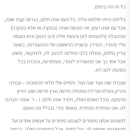
כל זה היה בימים.
בלילות הייתי חולמת עליה. כל פעם אותו חלום, בגרסה קצת שונה,
אבל עם אותו רעיון: אני פוגשת אותה (במקרה או שלא במקרה)
ומתנצלת (ולפעמים לא) וניגשת אליה (רוב הזמן) והיא כועסת
עליי (תמיד, תמיד). ובשנייה הראשונה של ההתעוררות, כשאני
עדיין בחלום, גומלת בלבי החלטה לכתוב לה, להתקשר, משהו.
אבל אחר כך אני מתעוררת לגמרי, ומתחרטת, ונזכרת בכל
הסיבות למה לא.
ועוברת שנה ועוד שנה ועוד. והחיים שלי מלאי תהפוכות – עבודה
והיריון והפלה ופרידה והתחלה חדשה וארץ חדשה ושוב היריון
ותינוקת. ובכל השנים האלה, תמיד אותו חלום. ו – ר׳ אומר: תכתבי
לה. ואני מפחדת מפחדת. מאוחר מדי. ובכלל מה הטעם.
לפעמים אנחנו מספרים לעצמנו סיפורים על אנשים אחרים ועל
סיטואציות שמחוץ לנו, ועל החיים. אבל הסיפורים האלה, בבסיס,