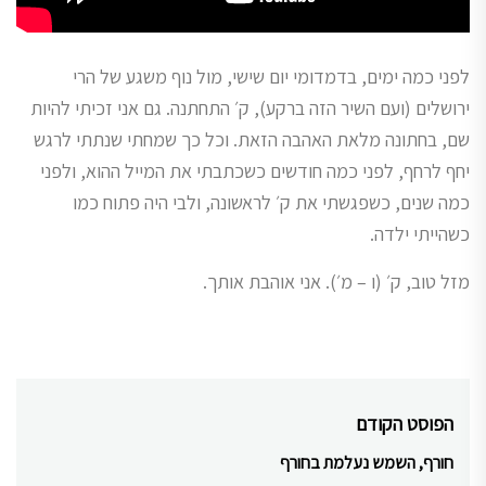
לפני כמה ימים, בדמדומי יום שישי, מול נוף משגע של הרי
ירושלים (ועם השיר הזה ברקע), ק׳ התחתנה. גם אני זכיתי להיות
שם, בחתונה מלאת האהבה הזאת. וכל כך שמחתי שנתתי לרגש
יחף לרחף, לפני כמה חודשים כשכתבתי את המייל ההוא, ולפני
כמה שנים, כשפגשתי את ק׳ לראשונה, ולבי היה פתוח כמו
כשהייתי ילדה.
מזל טוב, ק׳ (ו – מ׳). אני אוהבת אותך.
ניווט
הפוסט הקודם
חורף, השמש נעלמת בחורף
Previous