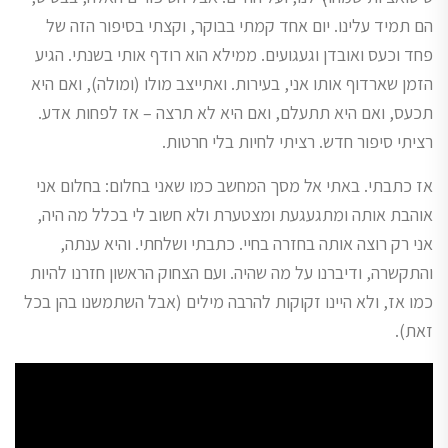
הם תמיד עלינו. יום אחד קמתי בבוקר, וקצתי בסיפור הזה של
פחד וכעס ואובדן וגעגועים. ממילא הוא רודף אותי בשנתי. הגיע
הזמן שארדוף אותו אני, בעירות. ואתייצב מולו (ומולה), ואם היא
תכעס, ואם היא תתעלם, ואם היא לא תרצה – אז לפחות אדע.
רציתי סיפור חדש. רציתי לחיות בלי חרטות.
אז כתבתי. באתי אל מסך המחשב כמו שאני בחלום: בחלום אני
אוהבת אותה ומתגעגעת ומצטערת ולא חשוב לי בכלל מה היה,
אני רק רוצה אותה בחזרה בחיי. כתבתי ושלחתי. והיא ענתה,
והתקשרה, ודיברנו על מה שהיה. ועם הצחוק הראשון חזרנו להיות
כמו אז, ולא היינו זקוקות להרבה מילים (אבל השתמשנו בהן בכל
זאת).