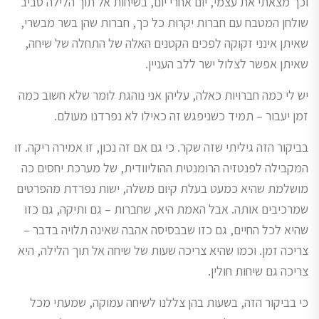
וכך מצאתי את עצמי, יום אחרי יום, בשיחות אל תוך הלילה סביב
שולחן המטבח עם חברות יקרות כל כך, חברות שהן בשר מבשרי,
שאיתן אינני זקוקה לפכים הקטנים האלה של התחלה של שיחה,
שאיתן אפשר לצלול ישר ללב העניין.
יש לי כמה חברויות כאלה, עליהן אני נוהגת לומר שלא חשוב כמה
זמן יעבור – תמיד כשניפגש זה כאילו לא נפרדנו מעולם.
בביקור הזה גיליתי שזה שקר. כי גם אם זה נכון, זו אמירה ריקה. זו
המקבילה לפנטזיה הרומנטית ההוליוודית, של מערכת יחסים כה
מושלמת שהיא כמעט בעלת קיום משלה, ישות נפרדת מהפרטים
שמרכיבים אותה. אבל האמת היא, שחברות – גם ותיקה, גם כזו
שהיא לכל החיים, גם כזו שבבסיסה אהבה שאינה תלויה בדבר –
צריכה זמן. וכמו שהיא צריכה שעות של שיחה אל תוך הלילה, היא
צריכה גם שיחות חולין.
כי בביקור הזה, בשעות בהן צללנו לשיחה עמוקה, שמעתי מכל