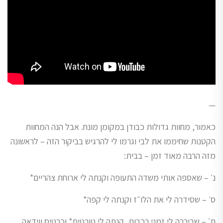
—
כאמור, מחוות גדולות כבודן במקומן מונח. אבל הנה המחוות
הקטנות שחיממו את לבי וגרמו לי להרגיש בביקור הזה – לראשונה
מזה הרבה מאוד זמן – בבית:
נ׳ – שאספה אותי משדה התעופה וקנתה לי ארוחת צהריים*
ס׳ – שסידרה לי את הלו״ז וקנתה לי קפה*
ת׳ – שביררה לי זמני רכבות, קנתה לי טורטית* וכרטיס ווידאה