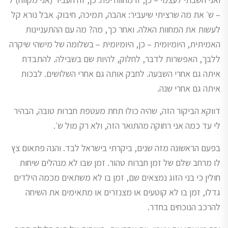
– ש׳ את מה שרציתי שיעביר: אהבה, תמיכה, חיבוק. אבל נורא קל
לעשות את המחוות האלה. ואחר כך, מה? מה עם ההתעניינות
האמיתית, היומיומית – כן, היומיומית – בשלומה של מישהי שיקרה
ללבך, האפשרות לדבר, לחלוק, להיות שם בשבילה. להתבדח
איתה גם אחרי השבעה. לחבק אותה גם אחרי השלושים. לבכות
איתה גם אחרי שנה.
דווקא הביקור הזה, שהיה כולו תחת מעטפת חברוּת טובה, הבהיר
לי עד כמה אני רחוקה מהתואר הזה, ולא רק מול ש׳.
בפעם הראשונה מזה שנים, ביקרתי בישראל לבד. והנה פתאום צץ
לו מרחב שלם של זמן חברות טהור. זמן שבו לא מנהלים שיחות
חולין כי בני הזוג נמצאים שם, זמן בו לא משתאים מכמה הילדים
גדלו, זמן בו לא קוטעים או מצנזרים או מתאימים את השיחה
להרכב הנוכחים בחדר.