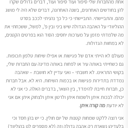
אחת מהחברות שלי סיפור ועוד סיפור ועוד, דברים גדולים שקרו
להן בחודשים האחרונים, בשנה האחרונה, דברים שלא היה לי מושג
מהם. והתביישתי. התביישתי כי כל כך נהניתי לככב בסרט
ההוליוודי על האהבה הגדולה שיש ביני ובין פ', למשל, ששכחתי את
מה שלמדתי מזמן על מערכות יחסים: הסוד הוא בפרטים הקטנים,
לא במחוות הגדולות.
מעולם לא הייתי אדם של פגישות או אפילו שיחות טלפון תכופות.
גם כשחייתי באותה עיר או לפחות באותה מדינה עם החברות שלי,
בקושי התראינו. לא חשבתי – ואני עדיין לא חושבת – שאהבה
נמדדת בתדירות פגישות או בכמות השיחות. היא לא. אבל חברות
כן, חברות חייבת להימדד, בין השאר, בדברים האלה. כי אני לא
יכולה לבכות איתן ולשמוח איתן ולרטון איתן ולצחוק איתן אם אני
לא יודעת
מה קורה איתן
.
אני רוצה ללקט שמחות קטנות של יום חולין. כי יש בהן חסד וכי
בלעדיהן נשארת רק אהבה גדולה וזה (לא מספרים לנו בהוליווד)