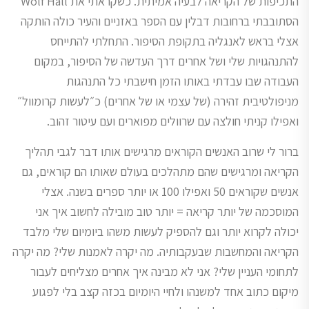
התכיפות של הקריאה לבעיה אמיתית. כשקראתי את Wolf Hall
הסתובבתי ברחובות דבלין עם הספר באזניים והעיר כולה הותקה
אצלי בראש לאנגליה בתקופת הסיפור. התחלתי להתייחס
להתנהגויות שלי ושל אחרים דרך העדשה של הסיפור, במקום
העבודה שבו עבדתי באותו הזמן חישבתי כל התנהגות
מניפולטיבית זהירה (של עצמי או של אחרים) כ״לעשות קרומוול״
ואפילו קניתי חולצה עם שרוולים מפוארים ועם עיטור זהוב.
ברור לי שרוב האנשים הקוראים מרגישים אותו דבר לגבי תהליך
הקריאה ומרגישים שהם מתהלכים בעולם שאותו הם קוראים, גם
אנשים שקוראים 50 ואפילו 100 או יותר ספרים בשנה. אצלי
המוסכמה של יותר קריאה = יותר טוב מובילה לחשוב איך אני
יכולה לקרוא יותר וגם להספיק לעשות משהו ביומיום שלי מלבד
הקריאה והמחשבות שבעקבותיה. מה יקרה לאמנות שלי? מה יקרה
לתחומי העניין שלי? אני לא מבינה איך אחרים מצליחים לעבור
מיקום כתוב אחד למשנהו ולחיי היומיום בכזה קצב בלי לפגוע