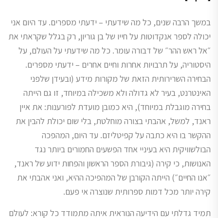
במשך הרבה שנים, כל מה שידעתי – ידעתי מספרים. עד היום אני
יכולה לספר אנקדוטות על חייו של בן גוריון, רק בגלל שקראתי את
״אל ראש ההר״ של דבורה עומר. כל מה שידעתי על העולם, על
היסטוריה, על תרבויות אחרות וחיים אחרים – ידעתי מספרים.
הבחירה השרירותית הזאת של מקורות מידע (ובעידן שלפני
האינטרנט, בעיר לא גדולה ולא משכילה במיוחד, זו גם הייתה
בחירה מוגבלת במיוחד), היא כמובן מועדת לפורענות: את איין
ראנד, למשל, אהבתי בצורה מוחלטת, בלי שום יכולת להבין את
ההקשר בו היא כתבה על קפיטליזם. עד היום, המהפכה
הבולשוויקית היא בעיניי אחד הפשעים החמורים ביותר נגד
האנושות, כי קירה (גיבורת הספר הראשון והפחות ידוע של ראנד,
״אנו החיים״) הייתה הקורבן של המהפיכה ההיא, ואני אהבתי את
קירה יותר מכל דמות ספרותית שנוצרה אי פעם.
תמיד גדלתי עם הידיעה הנוראית איתה מתמודד כל קורא: לעולם