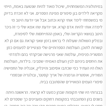
במיתולוגיה המשפחתית, שיכול מאוד להיות שנטועה באמת, הייתי
מקריאה לילדים בגן סיפורים מפינת הספרים. אני לא זוכרת בדיוק
מי במשפחתי לימד אותי קרוא וכתוב אבל אני יודעת היטב מי
לימדה אותי להיות אדם קורא. אני יודעת שזו אמא שלי כי זה ניכר
היטב בנושאי הקריאה שלי, באופן ההתייחסות שלי לסיפורת,
ובמליון השאלות שעולות לי בראש בזמן שאני קוראת גם אם הן לא
קשורות לתוכן. העולמות הספרותיים שלי מצטיירים לפעמים כמן
הסטוריה פנימית, עולמות שאני מרגישה שביקרתי בהם ולמדתי
את היחסים ביניהם לבין העולם האמיתי שסביבי. בילדות, העולמות
האלו היו העתיד כפי שכתבו אסימוב והיינליין, אנגליה של החמישיה
הסודית, אוסטריה וגרמניה של אריך קסטנר, ובולגריה שבספרי
סיפורי העמים המאויירים שהסתובבו בבית.
בבגרותי היו שתי תקופות שבהן כמעט לא קראתי. הראשונה היתה
בשנים בהן הסתובבתי במקומות רחוקים ומעניינים כך שספרים לא
חסרו לי כמעט. נתקלתי במעט ספרים מדי שנה וזה היה מספק, כי