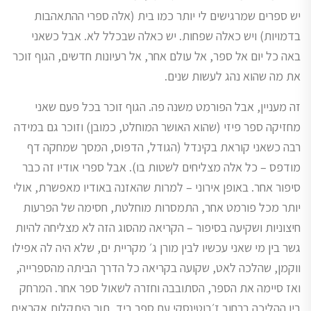
יש ספרים שמרגישים לי יותר כמו בית (אלה ספרי ההתאהבות
בדמויות) ויש כאלה שפחות. יש כאלה שבכלל לא. אבל כשאני
באה כל יום אל ספר, אל עולם אחר, אל רעיונות חדשים, הגוף זוכר
את מה שהוא נהג לעשות שנים.
זה מעניין, אבל הפורמט משנה פה. הגוף זוכר בכל פעם שאני
מחזיקה ספר פיזי (שהוא האושר המוחלט, כמובן) וזוכר גם במידה
רבה כשאני קוראת בקינדל (הגודל, הדפוס, המסך שמחקה דף
מודפס – כל אלה מצליחים לשטות בו). אבל ספרי אודיו זה כבר
סיפור אחר. באופן אירוני – למרות שהאזנה באודיו מאפשרת, אולי
יותר מכל פורמט אחר, התמסרות מוחלטת, חסימה של הפרעות
חיצוניות ושקיעה בסיפור – הקריאה מהסוג הזה לא מצליחה להיות
גשר בין מי שאני עכשיו לבין מורן ג׳ מקריית ים, שלא היה לה אפילו
ווקמן, שהלכה לאט, שקועה בקריאה כל הדרך הביתה מהספרייה,
ואז סיימה את הספר, הסתובבה וחזרה לשאול ספר אחר. המרחק
בין ההליכה ברחוב ז׳בוטינסקי עם ספר ביד, תוך היתקלות אקראית