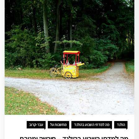
הולנד
מה למדתי השבוע בהולנד
מחשבות על
עבר-קרוב